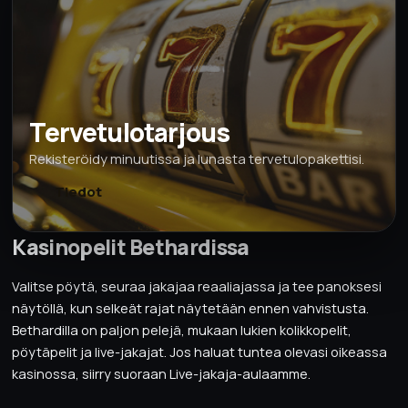
Tervetulotarjous
Rekisteröidy minuutissa ja lunasta tervetulopakettisi.
Tiedot
Kasinopelit Bethardissa
Valitse pöytä, seuraa jakajaa reaaliajassa ja tee panoksesi
näytöllä, kun selkeät rajat näytetään ennen vahvistusta.
Bethardilla on paljon pelejä, mukaan lukien kolikkopelit,
pöytäpelit ja live-jakajat. Jos haluat tuntea olevasi oikeassa
kasinossa, siirry suoraan Live-jakaja-aulaamme.