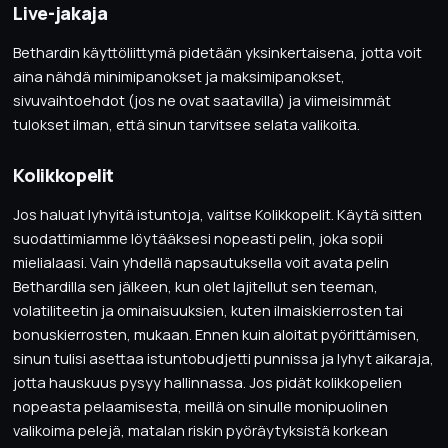
Live-jakaja
Bethardin käyttöliittymä pidetään yksinkertaisena, jotta voit
aina nähdä minimipanokset ja maksimipanokset,
sivuvaihtoehdot (jos ne ovat saatavilla) ja viimeisimmät
tulokset ilman, että sinun tarvitsee selata valikoita.
Kolikkopelit
Jos haluat lyhyitä istuntoja, valitse Kolikkopelit. Käytä sitten
suodattimiamme löytääksesi nopeasti pelin, joka sopii
mielialaasi. Vain yhdellä napsautuksella voit avata pelin
Bethardilla sen jälkeen, kun olet lajitellut sen teeman,
volatiliteetin ja ominaisuuksien, kuten ilmaiskierrosten tai
bonuskierrosten, mukaan. Ennen kuin aloitat pyörittämisen,
sinun tulisi asettaa istuntobudjetti punnissa ja lyhyt aikaraja,
jotta hauskuus pysyy hallinnassa. Jos pidät kolikkopelien
nopeasta pelaamisesta, meillä on sinulle monipuolinen
valikoima pelejä, matalan riskin pyöräytyksistä korkean