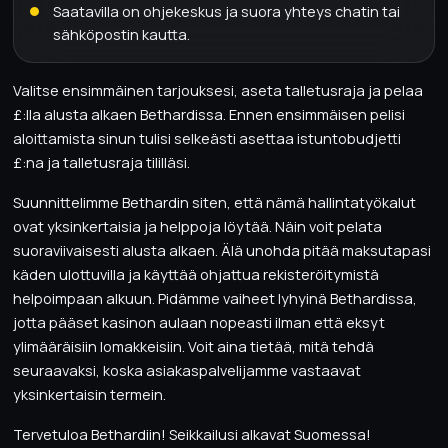
Saatavilla on ohjekeskus ja suora yhteys chatin tai
sähköpostin kautta.
Valitse ensimmäinen tarjouksesi, aseta talletusraja ja pelaa
£:lla alusta alkaen Bethardissa. Ennen ensimmäisen pelisi
aloittamista sinun tulisi selkeästi asettaa istuntobudjetti
£:na ja talletusraja tililläsi.
Suunnittelimme Bethardin siten, että nämä hallintatyökalut
ovat yksinkertaisia ja helppoja löytää. Näin voit pelata
suoraviivaisesti alusta alkaen. Älä unohda pitää maksutapasi
käden ulottuvilla ja käyttää ohjattua rekisteröitymistä
helpoimpaan alkuun. Pidämme vaiheet lyhyinä Bethardissa,
jotta pääset kasinon aulaan nopeasti ilman että eksyt
ylimääräisiin lomakkeisiin. Voit aina tietää, mitä tehdä
seuraavaksi, koska asiakaspalvelijamme vastaavat
yksinkertaisin termein.
Tervetuloa Bethardiin! Seikkailusi alkavat Suomessa!