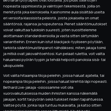
Bethardin pöytäpelit ovat loistavia, jos pidät sääntöjen
nopeasta oppimisesta ja valintojen tekemisestä, joilla on
merkitystä joka kierroksella. Kasinomme aula sisältää useita
eri versioita klassisista peleistä, joista jokaisella on omat
sääntönsä, rajansa ja nopeutensa. Pienet sääntömuutokset
voivat vaikuttaa tuloksiin suuresti, joten suosittelemme
aloittamaan standardiversiolla ja vasta sitten siirtymään
variantteihin. Ennen kuin istut blackjack-tyyliseen pöytään,
tarkista sääntömuistiinpanot nähdäksesi, miten jakaja toimii
ja mitkä ovat jakovaihtoehtosi. Kun pelaat rulettia, voit valita
haluamasi pyörän tyypin ja tehdä helposti panoksia sisä- tai
ulkopuolelle.
Voit valita hitaampia tiloja peleihin, joissa haluat ajatella, tai
nopeampia tiloja peleihin, joissa haluat kiirehtiä läpi nopeasti.
Bethard Live-jakaja -osiossamme voit olla
vuorovaikutuksessa muiden ihmisten kanssa näkemällä
jakajan, kortit tai pyörän sekä tulokset niiden tapahtuessa.
Valitse pöytä, jonka raja tuntuu mukavalta, ja katso sitten