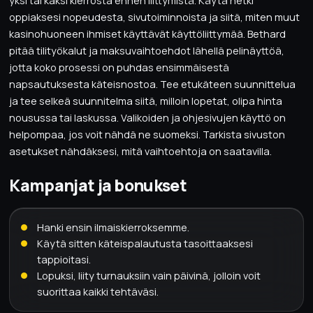
yksi tai kaksi kierrosta ennen liittymistä. Käytä hetki
oppiaksesi nopeudesta, sivutoiminnoista ja siitä, miten muut
kasinohuoneen ihmiset käyttävät käyttöliittymää. Bethard
pitää tilityökalut ja maksuvaihtoehdot lähellä pelinäyttöä,
jotta koko prosessi on puhdas ensimmäisestä
napsautuksesta käteisnostoa. Tee etukäteen suunnittelua
ja tee selkeä suunnitelma siitä, milloin lopetat, olipa hinta
nousussa tai laskussa. Valikoiden ja ohjesivujen käyttö on
helpompaa, jos voit nähdä ne suomeksi. Tarkista sivuston
asetukset nähdäksesi, mitä vaihtoehtoja on saatavilla.
Kampanjat ja bonukset
Hanki ensin ilmaiskierroksemme.
Käytä sitten käteispalautusta tasoittaaksesi
tappioitasi.
Lopuksi, liity turnauksiin vain päivinä, jolloin voit
suorittaa kaikki tehtäväsi.