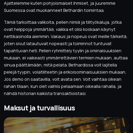
Ajattelemme kuten pohjoismaiset ihmiset, ja juuremme
Suomessa ovat muokanneet Bethardin toimintaa.
Tämä tarkoittaa valikoita, pelien nimiä ja tilityökaluja, jotka
ovat helppoja ymmärtää, vaikka et olisi koskaan käynyt
nettikasinolla aiemmin. Vakaus ja nopeus ovat meille tärkeitä,
joten sivut latautuvat nopeasti ja toiminnot tuntuvat
tapahtuvan heti. Pelien ryhmittely tyylin ja ominaisuuksien
mukaan, ei vaikeasti ymmärrettävien termien mukaan, auttaa
sinua päättämään, mitä pelata. Bethardissa voit lajitella
pelejä tyypin, volatiliteetin ja erikoisominaisuuksien mukaan.
Jos demo on saatavilla, voit avata sen. Voit vaihtaa oikean
rahan tilaan, kun olet valmis pelaamaan oikealla rahalla, ja
nähdä historian kaikista transaktioistasi.
Maksut ja turvallisuus