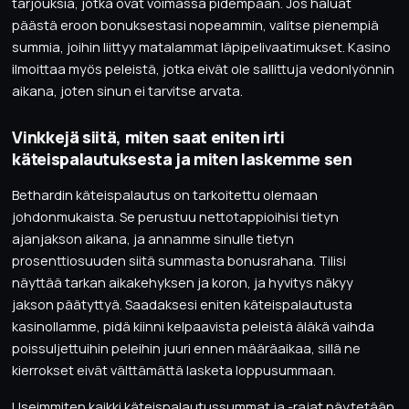
tarjouksia, jotka ovat voimassa pidempään. Jos haluat
päästä eroon bonuksestasi nopeammin, valitse pienempiä
summia, joihin liittyy matalammat läpipelivaatimukset. Kasino
ilmoittaa myös peleistä, jotka eivät ole sallittuja vedonlyönnin
aikana, joten sinun ei tarvitse arvata.
Vinkkejä siitä, miten saat eniten irti
käteispalautuksesta ja miten laskemme sen
Bethardin käteispalautus on tarkoitettu olemaan
johdonmukaista. Se perustuu nettotappioihisi tietyn
ajanjakson aikana, ja annamme sinulle tietyn
prosenttiosuuden siitä summasta bonusrahana. Tilisi
näyttää tarkan aikakehyksen ja koron, ja hyvitys näkyy
jakson päätyttyä. Saadaksesi eniten käteispalautusta
kasinollamme, pidä kiinni kelpaavista peleistä äläkä vaihda
poissuljettuihin peleihin juuri ennen määräaikaa, sillä ne
kierrokset eivät välttämättä lasketa loppusummaan.
Useimmiten kaikki käteispalautussummat ja -rajat näytetään