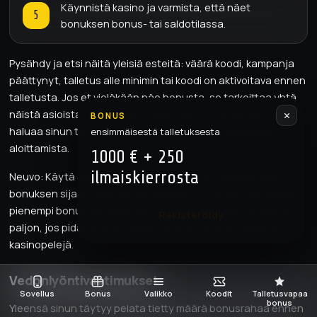
Käynnistä kasino ja varmista, että näet
bonuksen bonus- tai saldotilassa.
Pysähdy ja etsi näitä yleisiä esteitä: väärä koodi, kampanja
päättynyt, talletus alle minimin tai koodi on aktivoitava ennen
talletusta. Jos et vieläkään näe bonusta, se tarkoittaa yhtä
näistä asioista. Näytämme nämä säännöt, koska Bethard
BONUS
haluaa sinun tietävän, mitä tapahtuu ennen pelaamisen
ensimmäisestä talletuksesta
aloittamista.
1000 € + 250
ilmaiskierrosta
Neuvo: Käytä aikaa kahden tarjouksen vertailussa. Suuren
bonuksen sijaan tiukoilla rajoituksilla voi olla parempi saada
pienempi bonus alemmilla kierrätysvaatimuksilla. Se auttaa
Rekisteröidy
paljon, jos pidät lyhyistä sessioista tai pienestä määrästä
kasinopelejä.
Vedonlyöntivaatimukset
Sovellus
Bonus
Valikko
Koodit
Talletusvapaa
bonus
Yleensä sinun täytyy pelata tietty määrä bonusrahaa ennen